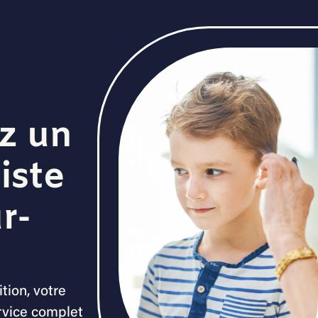
z un
iste
r-
tion, votre
rvice complet