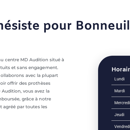
hésiste pour Bonneui
au centre MD Audition situé à
atuits et sans engagement.
Horai
collaborons avec la plupart
Lundi
oir offrir des prothèses
 Audition, vous avez la
Mardi
emboursée, grâce à notre
Mercredi
et agréé par toutes les
Jeudi
Vendred